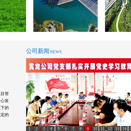
2022-7-5
的公示
2021-7-7
示
2021-2-25
公司新闻
NEWS
理有限公司招聘公告
2020-12-18
理化建议及检举通道
2020-5-21
度考核奖员工的通告
2018-11-26
项目管
业资格“挂证”等违法违规行为专项整
2019-1-4
中心发
旗下的
《关于促进招标投标市场公平竞争的
2019-3-22
核定的
理工程师的决定
2019-1-22
1
2
3
4
5
6
7
8
9
10
11
12
13
14