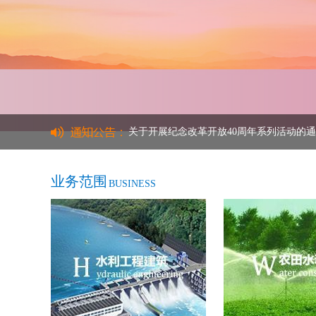
关于开展纪念改革开放40周年系列活动的
关于驻监理部人员自查自纠欧特克产品使用
业务范围
BUSINESS
【通 知】衡水市关于启动全流程电子招标
国家发展改革委公布《必须招标的工程项目
企业要闻 -- 张海波局长检查调研保定市
【热烈祝贺】我司中标保定市安格庄水库除