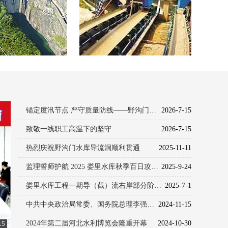
锚定度汛节点 严守质量防线——野沟门水库监理机构圆满完成导（截）流阶段验收任务
2026-7-15
致敬一线职工高温下的坚守
2026-7-15
热烈庆祝野沟门水库导流洞顺利贯通
2025-11-11
监理誓师护航 2025 娄里水库秋季百日攻坚大会召开 —— 工程建设秋季百日攻坚行动推进大会专题简报
2025-9-24
娄里水库工程一期导（截）流右岸部分阶段验收顺利通过 —— 我司全力护航工程建设
2025-7-1
中共中央政治局常委、国务院总理李强在河北项管承监项目涿州市小清河分洪区南围堤建设
2024-11-15
2024年第二届河北水利博览会隆重开幕
2024-10-30
15