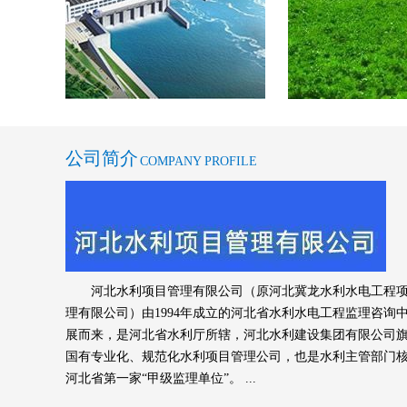
关于监理工程师证书注册说明
关于拟接收李江峰、董占彬同志为预备党员
关于李江峰、董占彬同志列为发展对象的公
公司简介
COMPANY PROFILE
【企业公告】河北冀龙水利水电工程项目管
河北冀龙水利水电工程项目管理有限公司合
【表 彰】公司关于表彰获2018年第三季
河北水利项目管理有限公司（原河北冀龙水利水电工程
关于开展全省工程建设领域专业技术人员职
理有限公司）由1994年成立的河北省水利水电工程监理咨询
展而来，是河北省水利厅所辖，河北水利建设集团有限公司
治通知
河北省发展和改革委员会等七部门关于印发
国有专业化、规范化水利项目管理公司，也是水利主管部门
河北省第一家“甲级监理单位”。 ...
实施意见》的通知
关于表扬2018年度优秀工作人员、优秀监