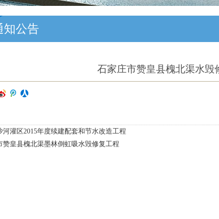
通知公告
石家庄市赞皇县槐北渠水毁
沙河灌区2015年度续建配套和节水改造工程
市赞皇县槐北渠墨林倒虹吸水毁修复工程