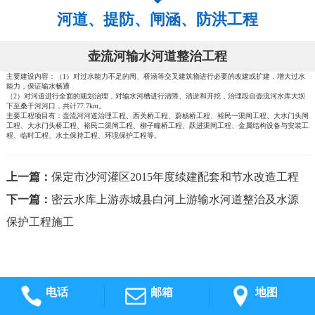
河道、提防、闸涵、防洪工程
壶流河输水河道整治工程
主要建设内容：（1）对过水能力不足的闸、桥涵等交叉建筑物进行必要的改建或扩建，增大过水
能力，保证输水畅通
（2）对河道进行全面的规划治理，对输水河槽进行清障、清淤和开挖，治理段自壶流河水库大坝
下至桑干河河口，共计77.7km。
主要工程项目有：壶流河河道治理工程、西关桥工程、蔚杨桥工程、裕民一渠闸工程、大水门头闸
工程、大水门头桥工程、裕民二渠闸工程、柳子疃桥工程、跃进渠闸工程、金属结构设备与安装工
程、临时工程、水土保持工程、环境保护工程等。
上一篇：
保定市沙河灌区2015年度续建配套和节水改造工程
下一篇：
密云水库上游赤城县白河上游输水河道整治及水源
保护工程施工
电话
邮箱
地图