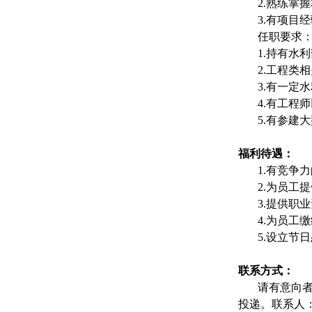
2.熟练掌
3.有项目
任职要求
1.持有水
2.工程类
3.有一定
4.有工程
5.有参建
福利待遇：
1.有竞争
2.为员工
3.提供职
4.为员工
5.设立节
联系方式：
请有意向
投递。联系人：耿