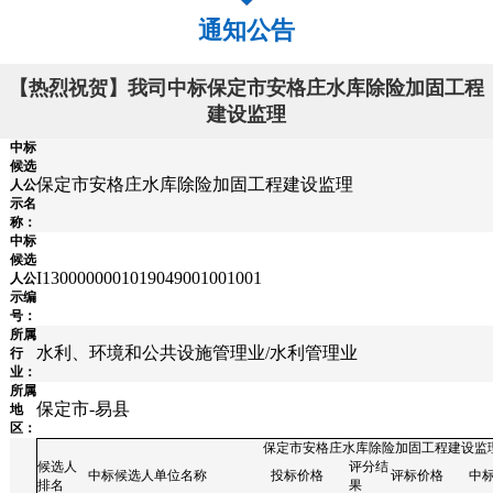
通知公告
【热烈祝贺】我司中标保定市安格庄水库除险加固工程
建设监理
中标
候选
保定市安格庄水库除险加固工程建设监理
人公
示名
称：
中标
候选
I1300000001019049001001001
人公
示编
号：
所属
水利、环境和公共设施管理业/水利管理业
行
业：
所属
保定市-易县
地
区：
保定市安格庄水库除险加固工程建设监
候选人
评分结
中标候选人单位名称
投标价格
评标价格
中
排名
果