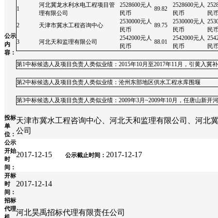
河北冀龙水利水电工程项目管
2528600元人
2528600元人
252
1
89.82
理有限公司
民币
民币
民
2530000元人
2530000元人
253
2
天津市冀水工程咨询中心
89.75
民币
民币
民
公示
2542000元人
2542000元人
254
3
河北天和监理有限公司
88.01
内
民币
民币
民
容：
第1中标候选人及项目负责人类似业绩：2015年10月至2017年11月，引黄
第2中标候选人及项目负责人类似业绩：沧州东部地区供水工程水库围堰
第3中标候选人及项目负责人类似业绩：2009年3月~2009年10月，任唐山新
投标
天津市冀水工程咨询中心、河北天和监理有限公司、河北
单
公司
位：
公示
开始
2017-12-15
2017-12-17
公示截止时间：
时
间：
开标
2017-12-14
时
间：
招标
代理
河北昊禹招标代理有限责任公司
机